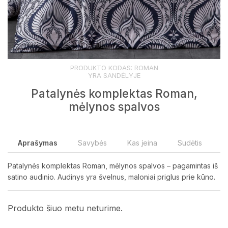
PRODUKTO KODAS:
ROMAN
YRA SANDĖLYJE
Patalynės komplektas Roman,
mėlynos spalvos
Aprašymas
Savybės
Kas įeina
Sudėtis
Patalynės komplektas Roman, mėlynos spalvos – pagamintas iš
satino audinio. Audinys yra švelnus, maloniai priglus prie kūno
.
Produkto šiuo metu neturime.