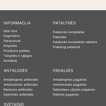
INFORMACIJA
PATALYNĖS
Apie mus
Patalynės komplektai
Pagrindinis
Paklodės
Parduotuvė
Patalynės komplektai vaikams
Krepšelis
Prabangi patalynė
Privatumo politika
Taisyklės ir sąlygos
Kontaktai
ANTKLODĖS
PAGALVĖS
Antialerginės antklodės
Antialerginės pagalvės
Antistresinės antklodės
Antistresinės pagalvės
Bambuko antklodės
Natūralaus užpildo pagalvės
Išskirtinės antklodės
Pūkinės pagalvės
SVETAINEI