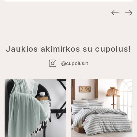
Jaukios akimirkos su cupolus!
@cupolus.lt