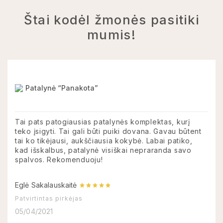
Štai kodėl žmonės pasitiki
mumis!
Patalynė “Panakota”
Tai pats patogiausias patalynės komplektas, kurį
teko įsigyti. Tai gali būti puiki dovana. Gavau būtent
tai ko tikėjausi, aukščiausia kokybė. Labai patiko,
kad išskalbus, patalynė visiškai nepraranda savo
spalvos. Rekomenduoju!
Eglė Sakalauskaitė
Patvirtintas pirkėjas
05/04/2021