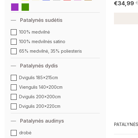
€
34,99
Patalynės sudėtis
100% medvilnė
100% medvilnės satino
65% medvilnė, 35% poliesteris
Patalynės dydis
Dvigulis 185x215cm
Viengulis 140x200cm
Dvigulis 200x200cm
Dvigulis 200x220cm
Patalynės audinys
PATALYNĖ
drobė