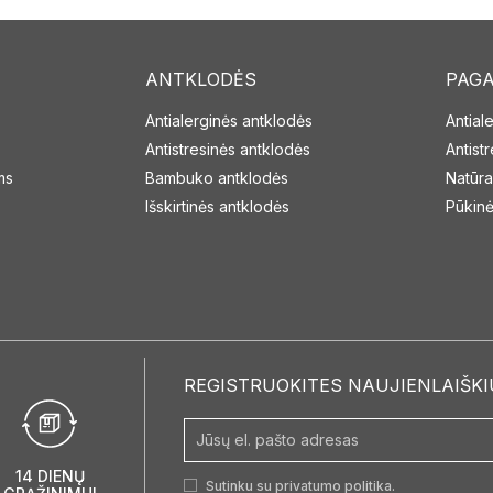
ANTKLODĖS
PAGA
Antialerginės antklodės
Antial
Antistresinės antklodės
Antist
ms
Bambuko antklodės
Natūra
Išskirtinės antklodės
Pūkinė
REGISTRUOKITES NAUJIENLAIŠKI
14 DIENŲ
Sutinku su
privatumo politika.