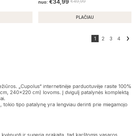
€
34,99
€
49,99
nuo:
PLAČIAU
1
2
3
4
ežiūros. „Cupolus“ internetinėje parduotuvėje rasite 100%
0 cm, 240×220 cm) lovoms. Į dvigulį patalynės komplektą
ai.
o, tokio tipo patalynę yra lengviau derinti prie miegamojo
kvėpuoti ir sugeria prakaitą, tad karštomis vasaros