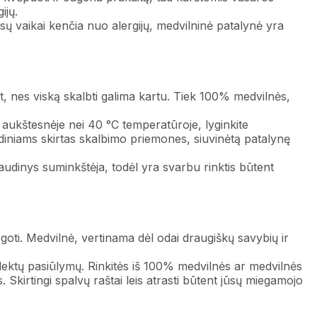
ijų.
jūsų vaikai kenčia nuo alergijų, medvilninė patalynė yra
ant, nes viską skalbti galima kartu. Tiek 100% medvilnės,
aukštesnėje nei 40 °C temperatūroje, lyginkite
diniams skirtas skalbimo priemones, siuvinėtą patalynę
audinys suminkštėja, todėl yra svarbu rinktis būtent
goti. Medvilnė, vertinama dėl odai draugiškų savybių ir
plektų pasiūlymų. Rinkitės iš 100% medvilnės ar medvilnės
 Skirtingi spalvų raštai leis atrasti būtent jūsų miegamojo