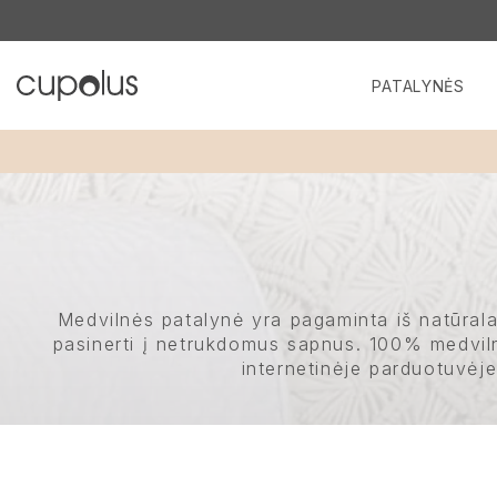
PATALYNĖS
Medvilnės patalynė yra pagaminta iš natūralau
pasinerti į netrukdomus sapnus. 100% medvilnė
internetinėje parduotuvėje