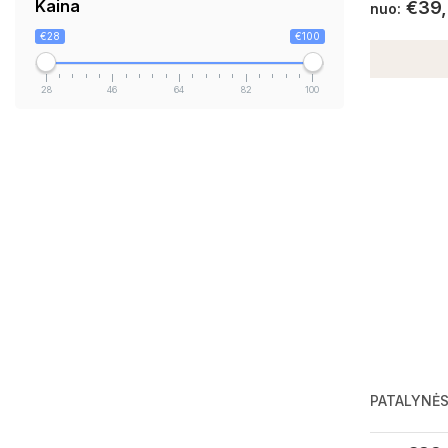
Kaina
€
39
nuo:
€28
€100
28
46
64
82
100
PATALYNĖS