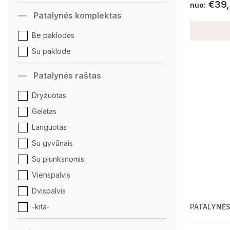
€
39
nuo:
Patalynės komplektas
Be paklodės
Su paklode
Patalynės raštas
Dryžuotas
Gėlėtas
Languotas
Su gyvūnais
Su plunksnomis
Vienspalvis
Dvispalvis
PATALYNĖS
-kita-