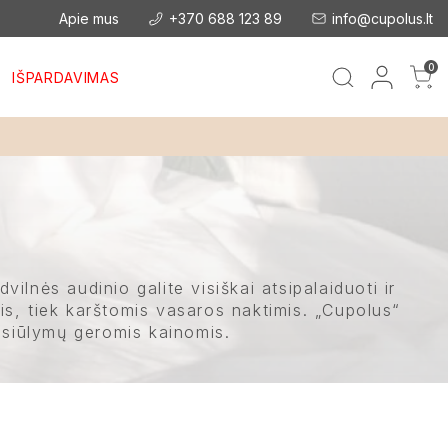
Apie mus
+370 688 123 89
info@cupolus.lt
0
IŠPARDAVIMAS
lnės audinio galite visiškai atsipalaiduoti ir
is, tiek karštomis vasaros naktimis. „Cupolus“
pasiūlymų geromis kainomis.