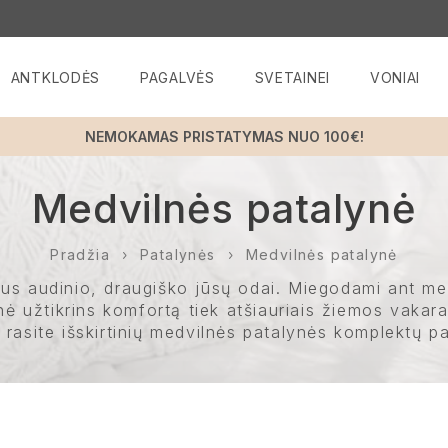
ANTKLODĖS
PAGALVĖS
SVETAINEI
VONIAI
NEMOKAMAS PRISTATYMAS NUO 100€!
Medvilnės patalynė
Pradžia
Patalynės
Medvilnės patalynė
s audinio, draugiško jūsų odai. Miegodami ant medvi
 užtikrins komfortą tiek atšiauriais žiemos vakara
 rasite išskirtinių medvilnės patalynės komplektų 