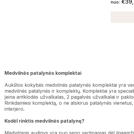
€
39
nuo:
Medvilnės patalynės komplektai
Aukštos kokybės medvilnės patalynės komplektai yra verti
medvilnės patalynės ir komplektų. Komplektai yra specia
įeina antklodės užvalkalas, 2 pagalvės užvalkalai ir paklo
Rinkdamiesi komplektą, o ne atskirus patalynės vienetus, už
interjero.
Kodėl rinktis medvilnės patalynę?
Medvilninis audinys yra nuo seno vertinamas dėl ilgaamži