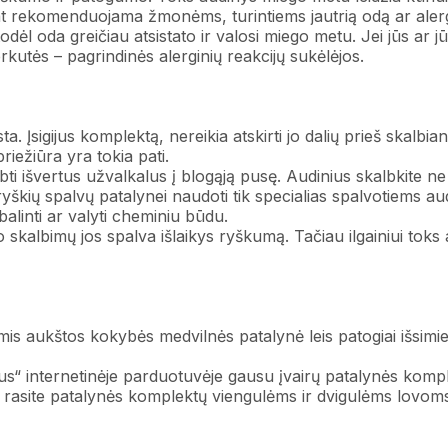
pat rekomenduojama žmonėms, turintiems jautrią odą ar alerg
todėl oda greičiau atsistato ir valosi miego metu. Jei jūs ar 
rkutės – pagrindinės alerginių reakcijų sukėlėjos.
. Įsigijus komplektą, nereikia atskirti jo dalių prieš skalbi
riežiūra yra tokia pati.
išvertus užvalkalus į blogąją pusę. Audinius skalbkite ne 
škių spalvų patalynei naudoti tik specialias spalvotiems au
balinti ar valyti cheminiu būdu.
skalbimų jos spalva išlaikys ryškumą. Tačiau ilgainiui toks 
mis aukštos kokybės medvilnės patalynė leis patogiai išsimie
olus“ internetinėje parduotuvėje gausu įvairų patalynės kom
ia rasite patalynės komplektų viengulėms ir dvigulėms lovoms.