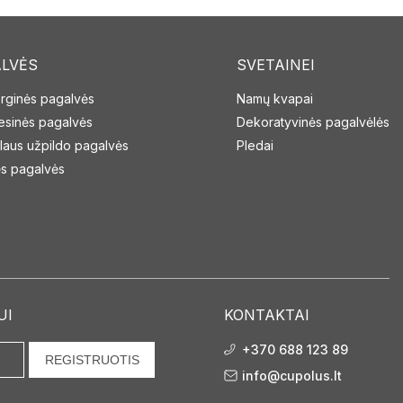
LVĖS
SVETAINEI
erginės pagalvės
Namų kvapai
resinės pagalvės
Dekoratyvinės pagalvėlės
laus užpildo pagalvės
Pledai
s pagalvės
UI
KONTAKTAI
+370 688 123 89
REGISTRUOTIS
info@cupolus.lt