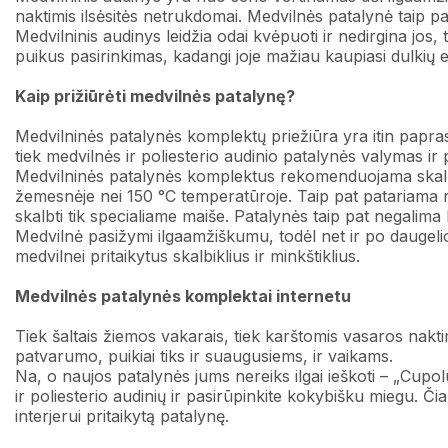
naktimis ilsėsitės netrukdomai. Medvilnės patalynė taip 
Medvilninis audinys leidžia odai kvėpuoti ir nedirgina jos, 
puikus pasirinkimas, kadangi joje mažiau kaupiasi dulkių e
Kaip prižiūrėti medvilnės patalynę?
Medvilninės patalynės komplektų priežiūra yra itin paprasta
tiek medvilnės ir poliesterio audinio patalynės valymas ir p
Medvilninės patalynės komplektus rekomenduojama skalbti 
žemesnėje nei 150 °C temperatūroje. Taip pat patariama ry
skalbti tik specialiame maiše. Patalynės taip pat negalima 
Medvilnė pasižymi ilgaamžiškumu, todėl net ir po daugelio 
medvilnei pritaikytus skalbiklius ir minkštiklius.
Medvilnės patalynės komplektai internetu
Tiek šaltais žiemos vakarais, tiek karštomis vasaros nakti
patvarumo, puikiai tiks ir suaugusiems, ir vaikams.
Na, o naujos patalynės jums nereiks ilgai ieškoti – „Cup
ir poliesterio audinių ir pasirūpinkite kokybišku miegu. Č
interjerui pritaikytą patalynę.