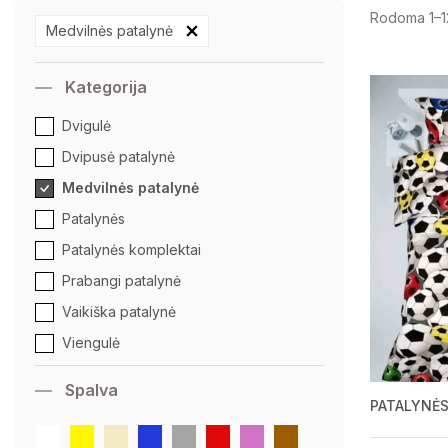
Rodoma 1–12
Medvilnės patalynė
Kategorija
Dvigulė
Dvipusė patalynė
Medvilnės patalynė
Patalynės
Patalynės komplektai
Prabangi patalynė
Vaikiška patalynė
Viengulė
Spalva
PATALYNĖ