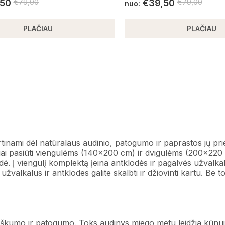
,50
€
79,00
€
39,50
€
79,00
nuo:
PLAČIAU
PLAČIAU
nami dėl natūralaus audinio, patogumo ir paprastos jų pri
liai pasiūti viengulėms (140×200 cm) ir dvigulėms (200×22
dė. Į viengulį komplektą įeina antklodės ir pagalvės užvalkal
valkalus ir antklodes galite skalbti ir džiovinti kartu. Be t
škumo ir patogumo. Toks audinys miego metu leidžia kūnui 