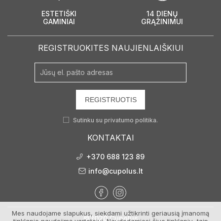
ESTETIŠKI
14 DIENŲ
GAMINIAI
GRĄŽINIMUI
REGISTRUOKITES NAUJIENLAIŠKIUI
REGISTRUOTIS
Sutinku su
privatumo politika.
KONTAKTAI
+370 688 123 89
info@cupolus.lt
Mes naudojame slapukus, siekdami užtikrinti geriausią įmanomą
©2020 Cupolus