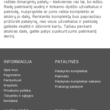
raštais išmargintų patalų – kiekvienas ras tai, ko ieško.
Radę patinkantį audinį ir tinkamo dydžio užvalkalus ir
paklodę, nuspręskite ar jums reikia komplekto ar
atskirų jo dalių. Renkantis komplektą bus paprasčiau
prižiūrėti patalynę, nes visus užvalkalus ir paklodę
galėsite skalbti ir džiovinti kartu. Tačiau perkant
atskiras dalis, galite patys susikurti jums patinkantį
derinį.
INFORMACIJA
PATALYNĖS
Apie mus
Patalynės komplektai
Pagrindinis
Paklodės
Parduotuvė
Patalynės komplektai vaikams
Krepšelis
Prabangi patalynė
Privatumo politika
Taisyklės ir sąlygos
Kontaktai