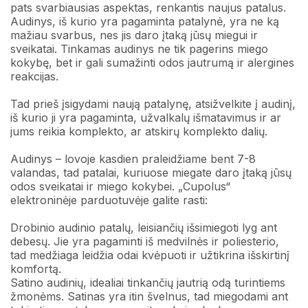
pats svarbiausias aspektas, renkantis naujus patalus.
Audinys, iš kurio yra pagaminta patalynė, yra ne ką
mažiau svarbus, nes jis daro įtaką jūsų miegui ir
sveikatai. Tinkamas audinys ne tik pagerins miego
kokybę, bet ir gali sumažinti odos jautrumą ir alergines
reakcijas.
Tad prieš įsigydami naują patalynę, atsižvelkite į audinį,
iš kurio ji yra pagaminta, užvalkalų išmatavimus ir ar
jums reikia komplekto, ar atskirų komplekto dalių.
Audinys
– lovoje kasdien praleidžiame bent 7-8
valandas, tad patalai, kuriuose miegate daro įtaką jūsų
odos sveikatai ir miego kokybei. „Cupolus“
elektroninėje parduotuvėje galite rasti:
Drobinio audinio patalų, leisiančių išsimiegoti lyg ant
debesų. Jie yra pagaminti iš medvilnės ir poliesterio,
tad medžiaga leidžia odai kvėpuoti ir užtikrina išskirtinį
komfortą.
Satino audinių, idealiai tinkančių jautrią odą turintiems
žmonėms. Satinas yra itin švelnus, tad miegodami ant