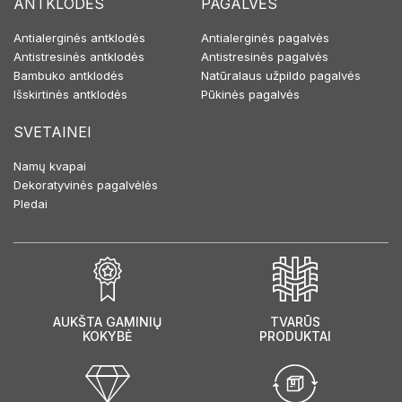
ANTKLODĖS
PAGALVĖS
Antialerginės antklodės
Antialerginės pagalvės
Antistresinės antklodės
Antistresinės pagalvės
Bambuko antklodės
Natūralaus užpildo pagalvės
Išskirtinės antklodės
Pūkinės pagalvės
SVETAINEI
Namų kvapai
Dekoratyvinės pagalvėlės
Pledai
AUKŠTA GAMINIŲ
TVARŪS
KOKYBĖ
PRODUKTAI