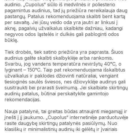
audinio. „Cupolus“ siūlo iš medvilnės ir poliesterio
pagamintus audinius, tad jų priežiūra nereikalauja daug
pastangų. Patalus rekomenduojama skalbti bent kartą
per savaitę. Jei jūsų veido oda yra jautri ar linkusi į
aknę, pagalvių užvalkalus skalbkite dažniau, kadangi
negyvos odos ląstelės ir dulkės gali pabloginti odos
būklę.
Tiek drobės, tiek satino priežiūra yra paprasta. Šiuos
audinius galite skalbti skalbyklėje arba rankomis.
Svarbu, jog vandens temperatūra neviršytų 40°C, o
lyginant – 150°C. Taip pat rekomenduojama išskalbtus
užvalkalus ir paklodes džiovinti natūraliai, vengiant
tiesioginės saulės šviesos, nes džiovyklėje audinys gali
susitraukti bei prarasti švelnumą. Jei skalbiate skirtingų
audinių patalus, būtinai perskaitykite gamintojo
rekomendacijas.
Nauja patalynė, tai greitas būdas atnaujinti miegamąjį ir
įnešti į jį jaukumo. „Cupolus“ internetinėje parduotuvėje
rasite daugybę skirtingų patalynės pasiūlymų. Nuo
klasiškų ir minimalistinių audinių iki gėlėtų ir įvairiais