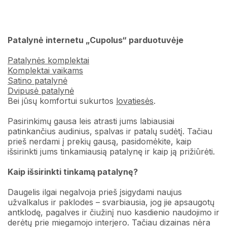
Patalynė internetu „Cupolus“ parduotuvėje
Patalynės komplektai
Komplektai vaikams
Satino patalynė
Dvipusė patalynė
Bei jūsų komfortui sukurtos
lovatiesės
.
Pasirinkimų gausa leis atrasti jums labiausiai
patinkančius audinius, spalvas ir patalų sudėtį. Tačiau
prieš nerdami į prekių gausą, pasidomėkite, kaip
išsirinkti jums tinkamiausią patalynę ir kaip ją prižiūrėti.
Kaip išsirinkti tinkamą patalynę?
Daugelis ilgai negalvoja prieš įsigydami naujus
užvalkalus ir paklodes – svarbiausia, jog jie apsaugotų
antklodę, pagalves ir čiužinį nuo kasdienio naudojimo ir
derėtų prie miegamojo interjero. Tačiau dizainas nėra