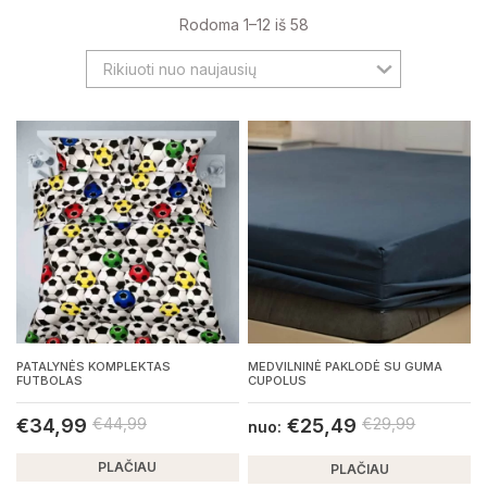
Rodoma 1–12 iš 58
Rikiuoti nuo naujausių
PATALYNĖS KOMPLEKTAS
MEDVILNINĖ PAKLODĖ SU GUMA
FUTBOLAS
CUPOLUS
€
34,99
€
44,99
€
25,49
€
29,99
nuo:
PLAČIAU
PLAČIAU