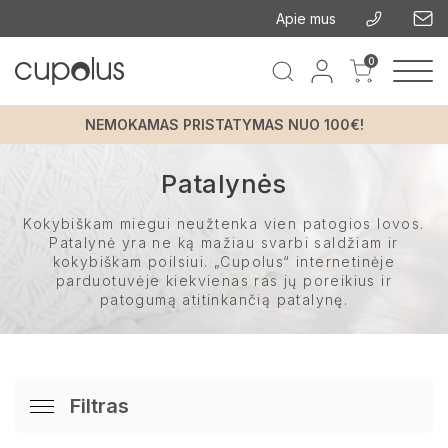
Apie mus
0
NEMOKAMAS PRISTATYMAS NUO 100€!
Patalynės
Kokybiškam miegui neužtenka vien patogios lovos.
Patalynė yra ne ką mažiau svarbi saldžiam ir
kokybiškam poilsiui. „Cupolus“ internetinėje
parduotuvėje kiekvienas ras jų poreikius ir
patogumą atitinkančią patalynę.
Filtras