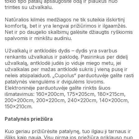
tokio tipo patalų apsaugosite odą ir plaukus nuo
trinties su užvalkalu.
Natūralios kilmės medžiagos ne tik suteikia išskirtinį
komfortą, bet ir yra lengvai prižiūrimos ir ilgaamžės.
Net ir po daugelio skalbimų galėsite džiaugtis ryškiomis
spalvomis ir minkštu audiniu.
Užvalkalų ir antklodės dydis
– dydis yra svarbus
renkantis užvalkalus ir paklodę. Pasirinkus per didelį
užvalkalą, antklodė judės jo viduje miego metu, jei
užvalkalas per mažas antklodė sukris į vieną pusę ir
neleis atsipalaiduoti. „Cupolus“ parduotuvėje galite rasti
patalynės viengulėms ir dvigulėms lovoms.
Elektroninėje parduotuvėje galite rinktis šiuos
išmatavimus: 160x200cm, 175x205cm, 180x215cm,
200x200cm, 200x220cm, 240x220cm, 140x200cm,
150x210cm.
Patalynės priežiūra
Kuo geriau prižiūrėsite patalynę, tuo ilgiau ji tarnaus ir
išliks kaip nauja. Visų pirma jos priežiūra priklauso nuo