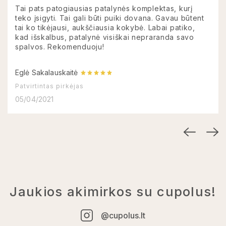
Tai pats patogiausias patalynės komplektas, kurį
teko įsigyti. Tai gali būti puiki dovana. Gavau būtent
tai ko tikėjausi, aukščiausia kokybė. Labai patiko,
kad išskalbus, patalynė visiškai nepraranda savo
spalvos. Rekomenduoju!
Eglė Sakalauskaitė
Patvirtintas pirkėjas
05/04/2021
Jaukios akimirkos su cupolus!
@cupolus.lt