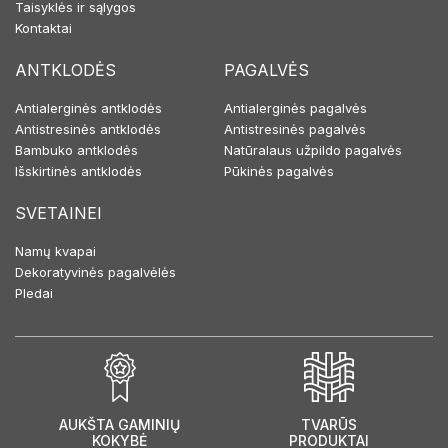
Taisyklės ir sąlygos
Kontaktai
ANTKLODĖS
PAGALVĖS
Antialerginės antklodės
Antialerginės pagalvės
Antistresinės antklodės
Antistresinės pagalvės
Bambuko antklodės
Natūralaus užpildo pagalvės
Išskirtinės antklodės
Pūkinės pagalvės
SVETAINEI
Namų kvapai
Dekoratyvinės pagalvėlės
Pledai
AUKŠTA GAMINIŲ
TVARŪS
KOKYBĖ
PRODUKTAI