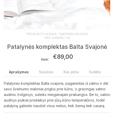
PRODUKTO KODAS:
YIMOK89_140X200
YRA SANDĖLYJE
Patalynės komplektas Balta Svajonė
€
89,00
nuo:
Aprašymas
Savybės
Kas įeina
Sudėtis
Patalynės komplektas Balta svajonė, pagamintas iš satino ir dėl
savo švelnumo maloniai priglus prie kūno, o gracingas satino
audinio žvilgesys, suteiks miegamajam prabangos. Be to, satino
audinys puikiai prisitaikys prie jūsų kūno temperatūros, todėl
patalynę galėsite naudoti visus metus, tiek žiemą tiek vasarą.