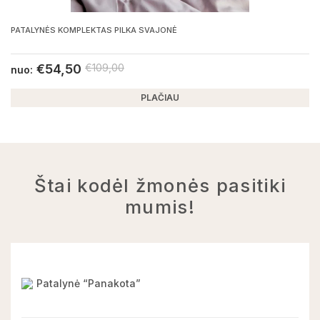
PATALYNĖS KOMPLEKTAS PILKA SVAJONĖ
€
54,50
€
109,00
nuo:
PLAČIAU
Štai kodėl žmonės pasitiki
mumis!
Patalynė “Panakota”