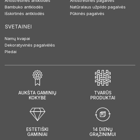
Antistresinės antklodės
Antistresinės pagalvės
Bambuko antklodės
Natūralaus užpildo pagalvės
Išskirtinės antklodės
Pūkinės pagalvės
SVETAINEI
Namų kvapai
Dekoratyvinės pagalvėlės
Pledai
AUKŠTA GAMINIŲ
TVARŪS
KOKYBĖ
PRODUKTAI
ESTETIŠKI
14 DIENŲ
GAMINIAI
GRĄŽINIMUI