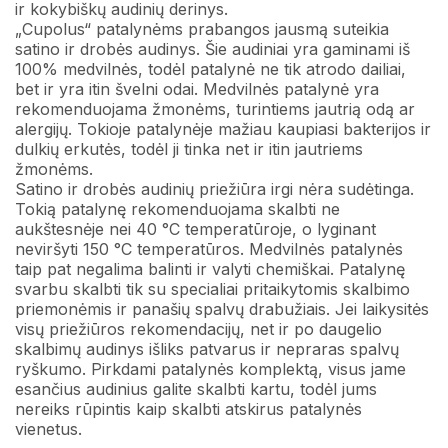
ir kokybiškų audinių derinys.
„Cupolus“ patalynėms prabangos jausmą suteikia
satino ir drobės audinys. Šie audiniai yra gaminami iš
100% medvilnės, todėl patalynė ne tik atrodo dailiai,
bet ir yra itin švelni odai. Medvilnės patalynė yra
rekomenduojama žmonėms, turintiems jautrią odą ar
alergijų. Tokioje patalynėje mažiau kaupiasi bakterijos ir
dulkių erkutės, todėl ji tinka net ir itin jautriems
žmonėms.
Satino ir drobės audinių priežiūra irgi nėra sudėtinga.
Tokią patalynę rekomenduojama skalbti ne
aukštesnėje nei 40 °C temperatūroje, o lyginant
neviršyti 150 °C temperatūros. Medvilnės patalynės
taip pat negalima balinti ir valyti chemiškai. Patalynę
svarbu skalbti tik su specialiai pritaikytomis skalbimo
priemonėmis ir panašių spalvų drabužiais. Jei laikysitės
visų priežiūros rekomendacijų, net ir po daugelio
skalbimų audinys išliks patvarus ir nepraras spalvų
ryškumo. Pirkdami patalynės komplektą, visus jame
esančius audinius galite skalbti kartu, todėl jums
nereiks rūpintis kaip skalbti atskirus patalynės
vienetus.