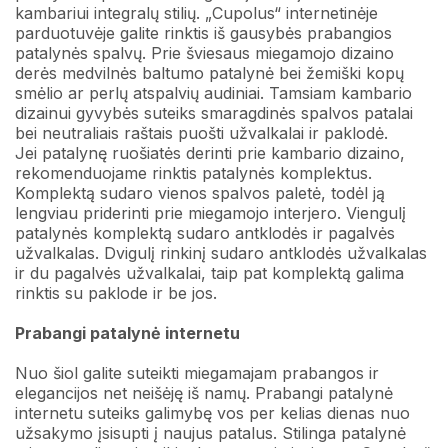
kambariui integralų stilių. „Cupolus“ internetinėje
parduotuvėje galite rinktis iš gausybės prabangios
patalynės spalvų. Prie šviesaus miegamojo dizaino
derės medvilnės baltumo patalynė bei žemiški kopų
smėlio ar perlų atspalvių audiniai. Tamsiam kambario
dizainui gyvybės suteiks smaragdinės spalvos patalai
bei neutraliais raštais puošti užvalkalai ir paklodė.
Jei patalynę ruošiatės derinti prie kambario dizaino,
rekomenduojame rinktis patalynės komplektus.
Komplektą sudaro vienos spalvos paletė, todėl ją
lengviau priderinti prie miegamojo interjero. Viengulį
patalynės komplektą sudaro antklodės ir pagalvės
užvalkalas. Dvigulį rinkinį sudaro antklodės užvalkalas
ir du pagalvės užvalkalai, taip pat komplektą galima
rinktis su paklode ir be jos.
Prabangi patalynė internetu
Nuo šiol galite suteikti miegamajam prabangos ir
elegancijos net neišėję iš namų. Prabangi patalynė
internetu suteiks galimybę vos per kelias dienas nuo
užsakymo įsisupti į naujus patalus. Stilinga patalynė