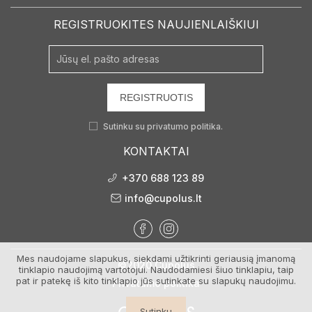
REGISTRUOKITES NAUJIENLAIŠKIUI
REGISTRUOTIS
Sutinku su
privatumo politika.
KONTAKTAI
+370 688 123 89
info@cupolus.lt
Mes naudojame slapukus, siekdami užtikrinti geriausią įmanomą
©2020 Cupolus
tinklapio naudojimą vartotojui. Naudodamiesi šiuo tinklapiu, taip
pat ir patekę iš kito tinklapio jūs sutinkate su slapukų naudojimu.
Privatumo politika
Sutinku