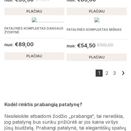
PLAČIAU
PLAČIAU
POPULIARU
PATALYNĖS KOMPLEKTAS DANGAUS
PATALYNĖS KOMPLEKTAS MIŠKAS
ŽYDRYNĖ
€
89,00
nuo:
€
54,50
€
109,00
nuo:
PLAČIAU
PLAČIAU
1
2
3
Kodėl rinktis prabangią patalynę?
Nesileiskite atbaidomi žodžio „prabanga“, tai nereiškia,
jog patalynę bus sunku prižiūrėti ar jos kaina viršys
jūsų biudžetą. Prabangi patalynė, tai elegantiškų spalvų