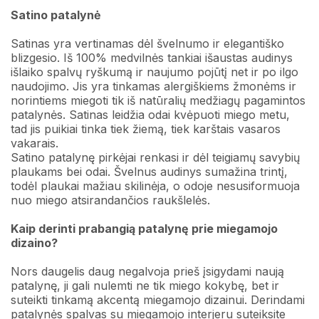
Satino patalynė
Satinas yra vertinamas dėl švelnumo ir elegantiško
blizgesio. Iš 100% medvilnės tankiai išaustas audinys
išlaiko spalvų ryškumą ir naujumo pojūtį net ir po ilgo
naudojimo. Jis yra tinkamas alergiškiems žmonėms ir
norintiems miegoti tik iš natūralių medžiagų pagamintos
patalynės. Satinas leidžia odai kvėpuoti miego metu,
tad jis puikiai tinka tiek žiemą, tiek karštais vasaros
vakarais.
Satino patalynę pirkėjai renkasi ir dėl teigiamų savybių
plaukams bei odai. Švelnus audinys sumažina trintį,
todėl plaukai mažiau skilinėja, o odoje nesusiformuoja
nuo miego atsirandančios raukšlelės.
Kaip derinti prabangią patalynę prie miegamojo
dizaino?
Nors daugelis daug negalvoja prieš įsigydami naują
patalynę, ji gali nulemti ne tik miego kokybę, bet ir
suteikti tinkamą akcentą miegamojo dizainui. Derindami
patalynės spalvas su miegamojo interjeru suteiksite