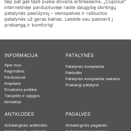
taip pat gali tapti puikia dovana artimiesiems. „Cupolus“
internetinėje parduotuvėje rasite daugybę skirtingų
patalynės pasiūlymų ​​– vienspalvės ir raštuotos
patalynės už geras kainas. Leiskite sau pasinerti į
prabangą ir komfortą!
INFORMACIJA
PATALYNĖS
Apie mus
Patalynės komplektai
Pagrindinis
Paklodės
Parduotuvė
Patalynės komplektai vaikams
Krepšelis
Prabangi patalynė
Privatumo politika
Taisyklės ir sąlygos
Kontaktai
ANTKLODĖS
PAGALVĖS
Antialerginės antklodės
Antialerginės pagalvės