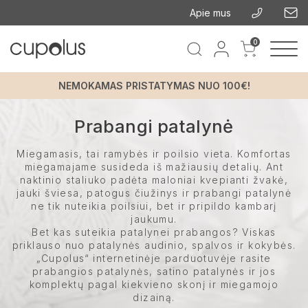
Apie mus
0
NEMOKAMAS PRISTATYMAS NUO 100€!
Prabangi patalynė
Miegamasis, tai ramybės ir poilsio vieta. Komfortas
miegamajame susideda iš mažiausių detalių. Ant
naktinio staliuko padėta maloniai kvepianti žvakė,
jauki šviesa, patogus čiužinys ir prabangi patalynė
ne tik nuteikia poilsiui, bet ir pripildo kambarį
jaukumu.
Bet kas suteikia patalynei prabangos? Viskas
priklauso nuo patalynės audinio, spalvos ir kokybės.
„Cupolus“ internetinėje parduotuvėje rasite
prabangios patalynės, satino patalynės ir jos
komplektų pagal kiekvieno skonį ir miegamojo
dizainą.