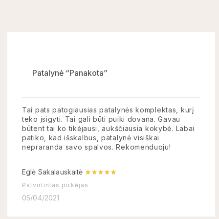
Patalynė “Panakota”
Tai pats patogiausias patalynės komplektas, kurį
teko įsigyti. Tai gali būti puiki dovana. Gavau
būtent tai ko tikėjausi, aukščiausia kokybė. Labai
patiko, kad išskalbus, patalynė visiškai
nepraranda savo spalvos. Rekomenduoju!
Eglė Sakalauskaitė
Patvirtintas pirkėjas
05/04/2021