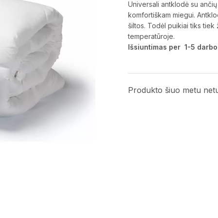
Universali antklodė su ančių 
komfortiškam miegui. Antklod
šiltos. Todėl puikiai tiks ti
temperatūroje.
Išsiuntimas per 1-5 darbo
Produkto šiuo metu net