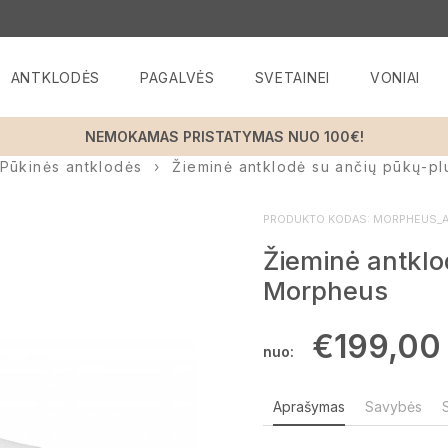
ANTKLODĖS
PAGALVĖS
SVETAINEI
VONIAI
NEMOKAMAS PRISTATYMAS NUO 100€!
Pūkinės antklodės
Žieminė antklodė su ančių pūkų-p
PRODUKTO KODAS:
MORPHEUS_A
Žieminė antklo
Morpheus
€
199,00
nuo:
Aprašymas
Savybės