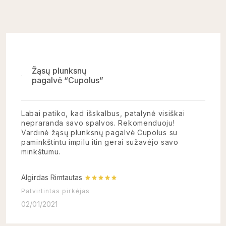
Žąsų plunksnų
pagalvė “Cupolus”
Labai patiko, kad išskalbus, patalynė visiškai
nepraranda savo spalvos. Rekomenduoju!
Vardinė žąsų plunksnų pagalvė Cupolus su
paminkštintu impilu itin gerai sužavėjo savo
minkštumu.
Algirdas Rimtautas
Patvirtintas pirkėjas
02/01/2021