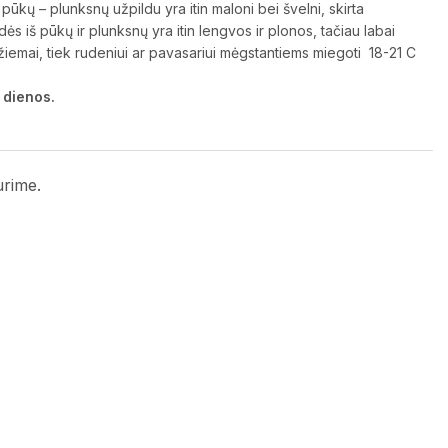
pūkų – plunksnų užpildu yra itin maloni bei švelni, skirta
ės iš pūkų ir plunksnų yra itin lengvos ir plonos, tačiau labai
ek žiemai, tiek rudeniui ar pavasariui mėgstantiems miegoti 18-21 C
 dienos.
urime.