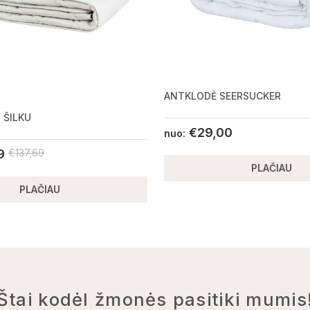
ANTKLODĖ SEERSUCKER
 ŠILKU
€
29,00
nuo:
9
€
137,69
PLAČIAU
PLAČIAU
Štai kodėl žmonės pasitiki mumis