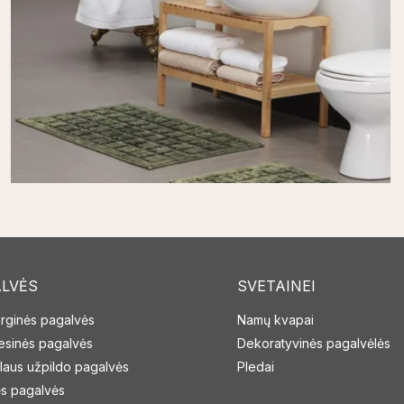
LVĖS
SVETAINEI
erginės pagalvės
Namų kvapai
resinės pagalvės
Dekoratyvinės pagalvėlės
laus užpildo pagalvės
Pledai
s pagalvės