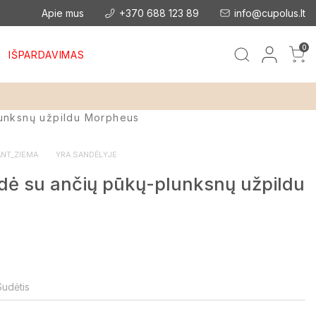
Apie mus
+370 688 123 89
info@cupolus.lt
0
IŠPARDAVIMAS
lunksnų užpildu Morpheus
NT_ZIEMA
YRA SANDĖLYJE
dė su ančių pūkų-plunksnų užpildu
Sudėtis