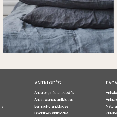
ANTKLODĖS
PAGA
Antialerginės antklodės
Antial
Antistresinės antklodės
Antist
ms
Bambuko antklodės
Natūra
Išskirtinės antklodės
Pūkinė