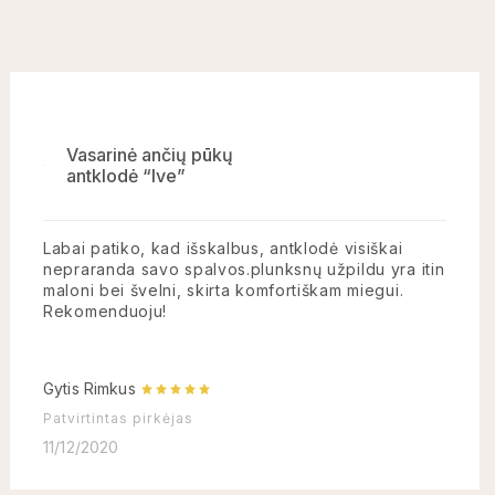
Vasarinė ančių pūkų
antklodė “Ive”
Labai patiko, kad išskalbus, antklodė visiškai
nepraranda savo spalvos.plunksnų užpildu yra itin
maloni bei švelni, skirta komfortiškam miegui.
Rekomenduoju!
Gytis Rimkus
Patvirtintas pirkėjas
11/12/2020