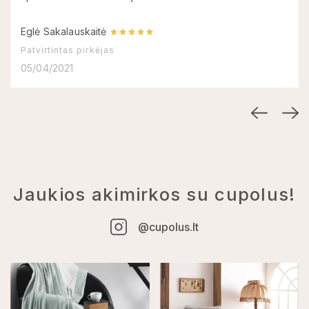
Eglė Sakalauskaitė
Patvirtintas pirkėjas
05/04/2021
Jaukios akimirkos su cupolus!
@cupolus.lt