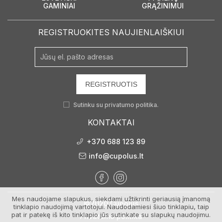
GAMINIAI
GRĄŽINIMUI
REGISTRUOKITES NAUJIENLAIŠKIUI
REGISTRUOTIS
Sutinku su
privatumo politika.
KONTAKTAI
+370 688 123 89
info@cupolus.lt
Mes naudojame slapukus, siekdami užtikrinti geriausią įmanomą
©2020 Cupolus
tinklapio naudojimą vartotojui. Naudodamiesi šiuo tinklapiu, taip
pat ir patekę iš kito tinklapio jūs sutinkate su slapukų naudojimu.
Privatumo politika