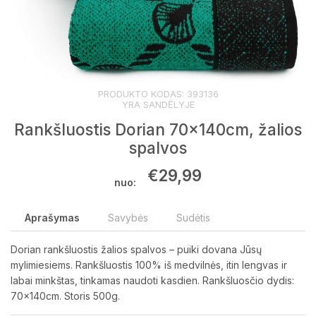
PRODUKTO KODAS:
393136
YRA SANDĖLYJE
Rankšluostis Dorian 70x140cm, žalios
spalvos
€
29,99
nuo:
Aprašymas
Savybės
Sudėtis
Dorian rankšluostis žalios spalvos – puiki dovana Jūsų
mylimiesiems. Rankšluostis 100% iš medvilnės, itin lengvas ir
labai minkštas, tinkamas naudoti kasdien. Rankšluosčio dydis:
70x140cm. Storis 500g.