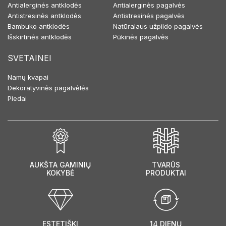
Antialerginės antklodės
Antialerginės pagalvės
Antistresinės antklodės
Antistresinės pagalvės
Bambuko antklodės
Natūralaus užpildo pagalvės
Išskirtinės antklodės
Pūkinės pagalvės
SVETAINEI
Namų kvapai
Dekoratyvinės pagalvėlės
Pledai
AUKŠTA GAMINIŲ
TVARŪS
KOKYBĖ
PRODUKTAI
ESTETIŠKI
14 DIENŲ